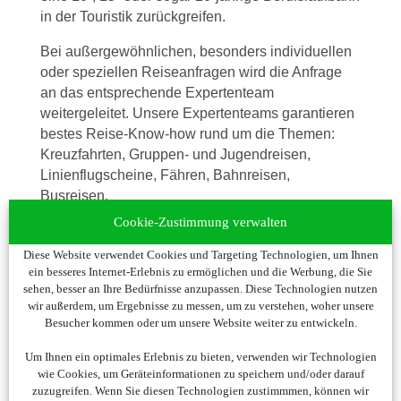
in der Touristik zurückgreifen.
Bei außergewöhnlichen, besonders individuellen
oder speziellen Reiseanfragen wird die Anfrage
an das entsprechende Expertenteam
weitergeleitet. Unsere Expertenteams garantieren
bestes Reise-Know-how rund um die Themen:
Kreuzfahrten, Gruppen- und Jugendreisen,
Linienflugscheine, Fähren, Bahnreisen,
Busreisen.
Cookie-Zustimmung verwalten
Meine Vision war von Anfang an, mit vielfältigen
Produkten und hervorragendem Service unseren
Diese Website verwendet Cookies und Targeting Technologien, um Ihnen
KundInnen einen echten Nutzen und Mehrwert zu
ein besseres Internet-Erlebnis zu ermöglichen und die Werbung, die Sie
sehen, besser an Ihre Bedürfnisse anzupassen. Diese Technologien nutzen
bieten. Seit über 15 Jahren wissen auch unsere
wir außerdem, um Ergebnisse zu messen, um zu verstehen, woher unsere
KundInnen unseren Service sehr zu schätzen und
Besucher kommen oder um unsere Website weiter zu entwickeln.
buchen über uns jährlich ihre Urlaubsreisen.
Um Ihnen ein optimales Erlebnis zu bieten, verwenden wir Technologien
Ich danke Ihnen im Namen meiner
wie Cookies, um Geräteinformationen zu speichern und/oder darauf
MitarbeiterInnen für Ihre Treue und Ihr Vertrauen
zuzugreifen. Wenn Sie diesen Technologien zustimmmen, können wir