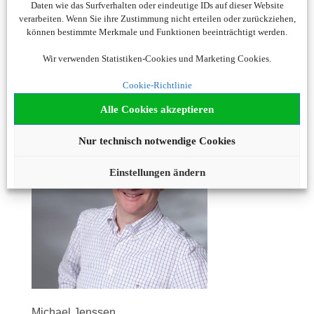
Daten wie das Surfverhalten oder eindeutige IDs auf dieser Website
und wünsche Ihnen allseits schöne und
verarbeiten. Wenn Sie ihre Zustimmung nicht erteilen oder zurückziehen,
erholsame Urlaubstage und erlebnisreiche Reisen
können bestimmte Merkmale und Funktionen beeinträchtigt werden.
in alle Welt!
Wir verwenden Statistiken-Cookies und Marketing Cookies.
Cookie-Richtlinie
Herzlichst Ihr
Alle Cookies akzeptieren
Nur technisch notwendige Cookies
Einstellungen ändern
Michael Jenssen