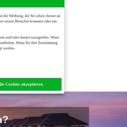
 die Werbung, die Sie sehen, besser an
oher unsere Besucher kommen oder um
zogene Daten verarbeitet.
ern und/oder darauf zuzugreifen. Wenn
erarbeiten. Wenn Sie ihre Zustimmung
gt werden.
lle Cookies akzeptieren
n?