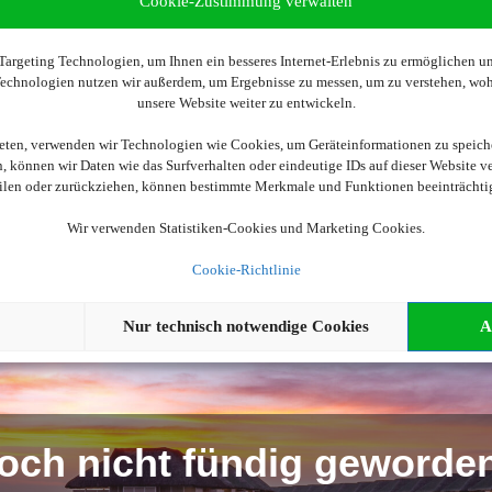
Cookie-Zustimmung verwalten
argeting Technologien, um Ihnen ein besseres Internet-Erlebnis zu ermöglichen und
Wir brauchen Ihre Einwilligung
 Technologien nutzen wir außerdem, um Ergebnisse zu messen, um zu verstehen, w
unsere Website weiter zu entwickeln.
ellen, aktivieren Sie bitte die Cookies. Es werden ggf. personenbe
ieten, verwenden wir Technologien wie Cookies, um Geräteinformationen zu speich
 können wir Daten wie das Surfverhalten oder eindeutige IDs auf dieser Website v
eilen oder zurückziehen, können bestimmte Merkmale und Funktionen beeinträchti
Cookies akzeptieren
Wir verwenden Statistiken-Cookies und Marketing Cookies.
Cookie-Richtlinie
Nur technisch notwendige Cookies
A
och nicht fündig geworde