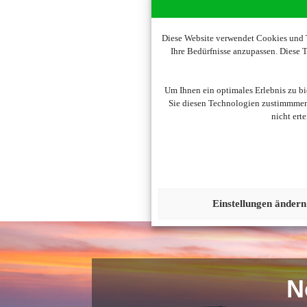
Diese Website verwendet Cookies und T
Ihre Bedürfnisse anzupassen. Diese
Um diesen Inhalt darzust
Um Ihnen ein optimales Erlebnis zu b
Sie diesen Technologien zustimmmen,
nicht ert
Einstellungen ändern
N